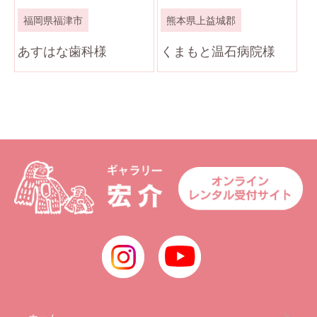
福岡県福津市
熊本県上益城郡
あすはな歯科様
くまもと温石病院様