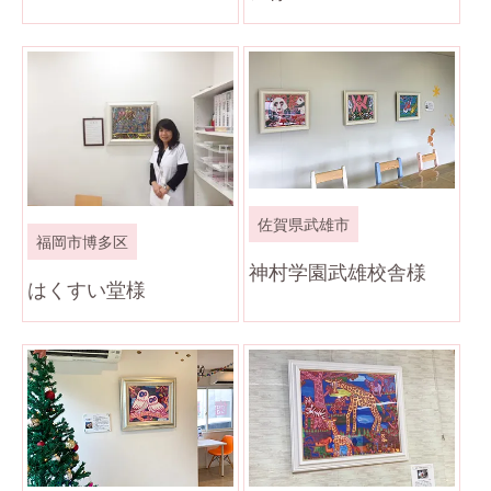
佐賀県武雄市
福岡市博多区
神村学園武雄校舎様
はくすい堂様